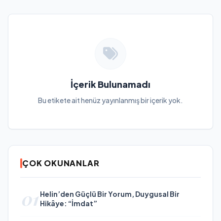
İçerik Bulunamadı
Bu etikete ait henüz yayınlanmış bir içerik yok.
ÇOK OKUNANLAR
01
Helin’den Güçlü Bir Yorum, Duygusal Bir
Hikâye: “İmdat”