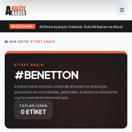
SON DAKİKA
evgilim “ yayımlandı
•
Ali Emre Açıkgöz Galimidi, Eski AB Bakanı ve Büyükelçi E
ANA SAYFA
/
ETIKET ARŞIVI
ETİKET ARŞİVİ
#BENETTON
A Kalite Haber internet sitesinde #benetton etiketiyle
yayınlanan en son haberler, gelişmeler, analizler ve videolar bu
sayfa üzerinde listelenmektedir.
TOPLAM İÇERİK
0 ETİKET