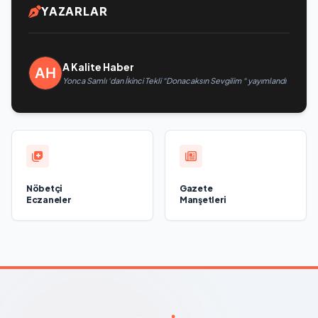
YAZARLAR
A Kalite Haber
Yonca Samlı ‘dan İkinci Tekli “Donacaksın Sevgilim “ yayımlandı
Nöbetçi
Gazete
Eczaneler
Manşetleri