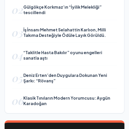
02
Gülgökçe Korkmaz’ın “İyilik Melekliği”
tescillendi
03
İş İnsanı Mehmet Selahattin Karlıon, Milli
Takıma Desteğiyle Ödüle Layık Görüldü.
04
“Taklitle Hasta Bakılır” oyunu engelleri
sanatla aştı
05
Deniz Erten’den Duygulara Dokunan Yeni
Şarkı: “Rövanş”
06
Klasik Tınıların Modern Yorumcusu: Aygün
Karadoğan