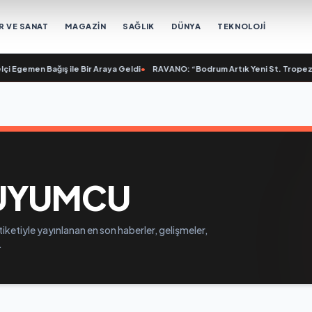
R VE SANAT
MAGAZİN
SAĞLIK
DÜNYA
TEKNOLOJİ
i Egemen Bağış ile Bir Araya Geldi
•
RAVANO: “Bodrum Artık Yeni St. Tropez De
UYUMCU
ketiyle yayınlanan en son haberler, gelişmeler,
.