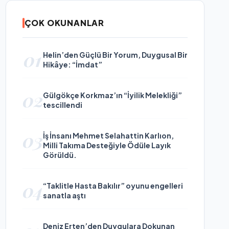
ÇOK OKUNANLAR
01
Helin’den Güçlü Bir Yorum, Duygusal Bir
Hikâye: “İmdat”
02
Gülgökçe Korkmaz’ın “İyilik Melekliği”
tescillendi
03
İş İnsanı Mehmet Selahattin Karlıon,
Milli Takıma Desteğiyle Ödüle Layık
Görüldü.
04
“Taklitle Hasta Bakılır” oyunu engelleri
sanatla aştı
Deniz Erten’den Duygulara Dokunan