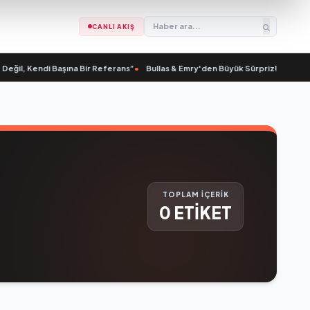
CANLI AKIŞ
ğil, Kendi Başına Bir Referans”
•
Bullas & Emry'den Büyük Sürpriz! "Kaç Kurtul
TOPLAM İÇERİK
0 ETİKET