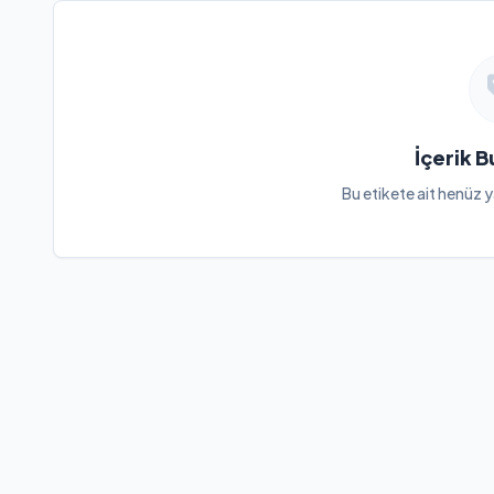
İçerik 
Bu etikete ait henüz y