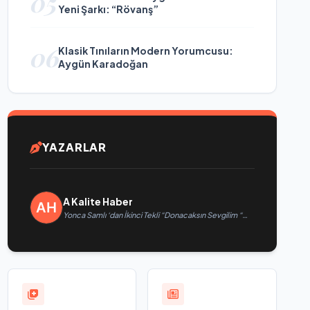
05
Yeni Şarkı: “Rövanş”
06
Klasik Tınıların Modern Yorumcusu:
Aygün Karadoğan
YAZARLAR
A Kalite Haber
Yonca Samlı ‘dan İkinci Tekli “Donacaksın Sevgilim “
yayımlandı