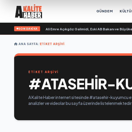
GÜNDEM
KÜLTÜ
SON DAKİKA
n Sevgilim “ yayımlandı
•
Ali Emre Açıkgöz Galimidi, Eski AB Bakanı ve Büyükelç
ANA SAYFA
/
ETIKET ARŞIVI
ETİKET ARŞİVİ
#ATASEHIR-K
A Kalite Haber internet sitesinde #atasehir-kuyumcu eti
analizler ve videolar bu sayfa üzerinde listelenmektedir