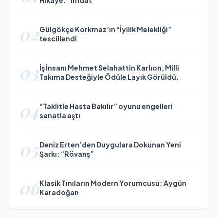
Hikâye: “İmdat”
02
Gülgökçe Korkmaz’ın “İyilik Melekliği”
tescillendi
03
İş İnsanı Mehmet Selahattin Karlıon, Milli
Takıma Desteğiyle Ödüle Layık Görüldü.
04
“Taklitle Hasta Bakılır” oyunu engelleri
sanatla aştı
05
Deniz Erten’den Duygulara Dokunan Yeni
Şarkı: “Rövanş”
06
Klasik Tınıların Modern Yorumcusu: Aygün
Karadoğan