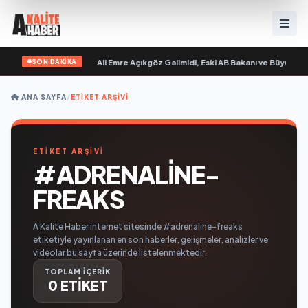
SON DAKİKA
Sevgilim “ yayımlandı
•
Ali Emre Açıkgöz Galimidi, Eski AB Bakanı ve Büyükelçi 
ANA SAYFA
/
ETIKET ARŞIVI
ETİKET ARŞİVİ
#ADRENALINE-
FREAKS
A Kalite Haber internet sitesinde #adrenaline-freaks
etiketiyle yayınlanan en son haberler, gelişmeler, analizler ve
videolar bu sayfa üzerinde listelenmektedir.
TOPLAM İÇERİK
0 ETİKET