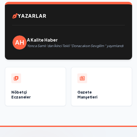
YAZARLAR
A Kalite Haber
Yonca Samlı ‘dan İkinci Tekli “Donacaksın Sevgilim “ yayımlandı
Nöbetçi
Gazete
Eczaneler
Manşetleri