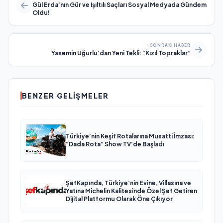
Gül Erda’nın Gür ve Işıltılı Saçları Sosyal Medyada Gündem
Oldu!
SONRAKI HABER
Yasemin Uğurlu’dan Yeni Tekli: “Kızıl Topraklar”
BENZER GELIŞMELER
Türkiye’nin Keşif Rotalarına Musatti İmzası:
“Dada Rota” Show TV’de Başladı
ŞefKapında, Türkiye’nin Evine, Villasına ve
Yatına Michelin Kalitesinde Özel Şef Getiren
Dijital Platformu Olarak Öne Çıkıyor