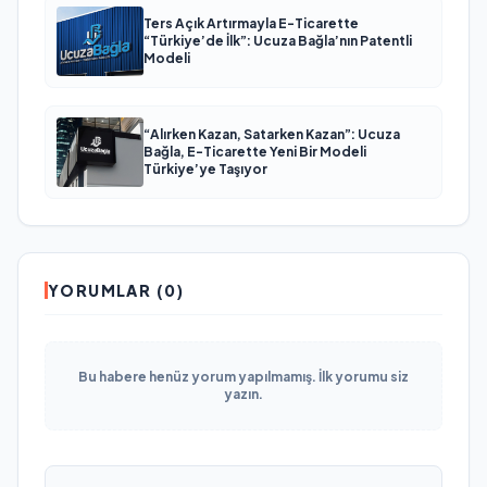
Ters Açık Artırmayla E-Ticarette
“Türkiye’de İlk”: Ucuza Bağla’nın Patentli
Modeli
“Alırken Kazan, Satarken Kazan”: Ucuza
Bağla, E-Ticarette Yeni Bir Modeli
Türkiye’ye Taşıyor
YORUMLAR (0)
Bu habere henüz yorum yapılmamış. İlk yorumu siz
yazın.