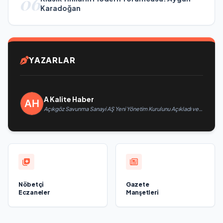
06
Karadoğan
YAZARLAR
A Kalite Haber
Açıkgöz Savunma Sanayi AŞ Yeni Yönetim Kurulunu Açıkladı ve
Savunma Sanayinde Küresel Vizyon Vurgusu
Nöbetçi
Gazete
Eczaneler
Manşetleri