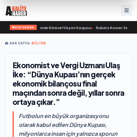
SON DAKİKA
 ve Savunma Sanayinde Küresel Vizyon Vurgusu
•
Rubato Konser Serisi Müziks
ANA SAYFA
/
BÜLTEN
Ekonomist ve Vergi Uzmanı Ulaş
İke: “Dünya Kupası’nın gerçek
ekonomik bilançosu final
maçından sonra değil, yıllar sonra
ortaya çıkar.”
Futbolun en büyük organizasyonu
olarak kabul edilen Dünya Kupası,
milyonlarca insan için yalnızca sporun