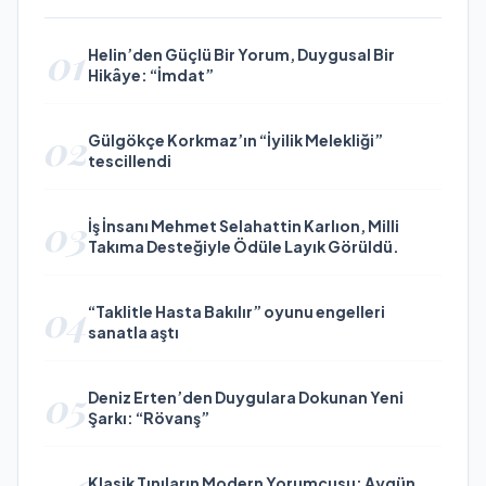
01
Helin’den Güçlü Bir Yorum, Duygusal Bir
Hikâye: “İmdat”
02
Gülgökçe Korkmaz’ın “İyilik Melekliği”
tescillendi
03
İş İnsanı Mehmet Selahattin Karlıon, Milli
Takıma Desteğiyle Ödüle Layık Görüldü.
04
“Taklitle Hasta Bakılır” oyunu engelleri
sanatla aştı
05
Deniz Erten’den Duygulara Dokunan Yeni
Şarkı: “Rövanş”
Klasik Tınıların Modern Yorumcusu: Aygün