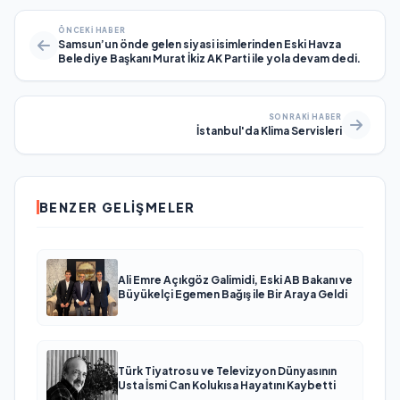
ÖNCEKI HABER
Samsun’un önde gelen siyasi isimlerinden Eski Havza
Belediye Başkanı Murat İkiz AK Parti ile yola devam dedi.
SONRAKI HABER
İstanbul'da Klima Servisleri
BENZER GELIŞMELER
Ali Emre Açıkgöz Galimidi, Eski AB Bakanı ve
Büyükelçi Egemen Bağış ile Bir Araya Geldi
Türk Tiyatrosu ve Televizyon Dünyasının
Usta İsmi Can Kolukısa Hayatını Kaybetti