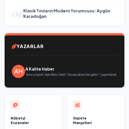
06
Klasik Tınıların Modern Yorumcusu: Aygün
Karadoğan
YAZARLAR
A Kalite Haber
Yonca Samlı ‘dan İkinci Tekli “Donacaksın Sevgilim “ yayımlandı
Nöbetçi
Gazete
Eczaneler
Manşetleri