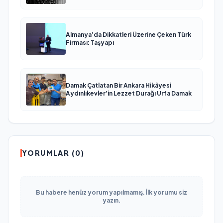
Almanya’da Dikkatleri Üzerine Çeken Türk
Firması: Taşyapı
Damak Çatlatan Bir Ankara Hikâyesi
Aydınlıkevler’in Lezzet Durağı Urfa Damak
YORUMLAR (0)
Bu habere henüz yorum yapılmamış. İlk yorumu siz
yazın.