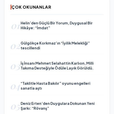
ÇOK OKUNANLAR
01
Helin’den Güçlü Bir Yorum, Duygusal Bir
Hikâye: “İmdat”
02
Gülgökçe Korkmaz’ın “İyilik Melekliği”
tescillendi
03
İş İnsanı Mehmet Selahattin Karlıon, Milli
Takıma Desteğiyle Ödüle Layık Görüldü.
04
“Taklitle Hasta Bakılır” oyunu engelleri
sanatla aştı
05
Deniz Erten’den Duygulara Dokunan Yeni
Şarkı: “Rövanş”