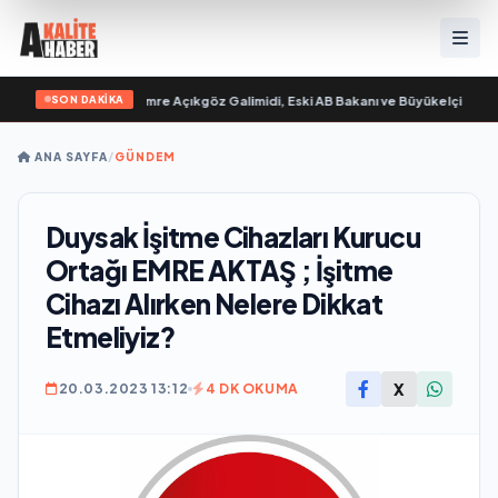
SON DAKİKA
 “ yayımlandı
•
Ali Emre Açıkgöz Galimidi, Eski AB Bakanı ve Büyükelçi Egemen B
ANA SAYFA
/
GÜNDEM
Duysak İşitme Cihazları Kurucu
Ortağı EMRE AKTAŞ ; İşitme
Cihazı Alırken Nelere Dikkat
Etmeliyiz?
X
20.03.2023 13:12
4 DK OKUMA