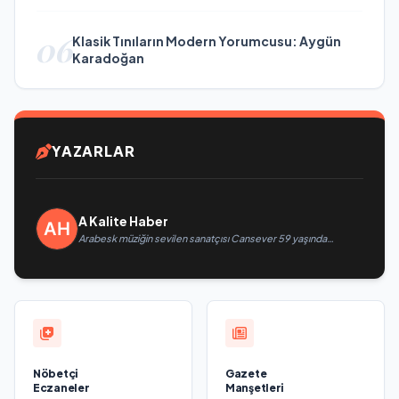
06
Klasik Tınıların Modern Yorumcusu: Aygün
Karadoğan
YAZARLAR
A Kalite Haber
Arabesk müziğin sevilen sanatçısı Cansever 59 yaşında
yaşamını yitirdi
Nöbetçi
Gazete
Eczaneler
Manşetleri