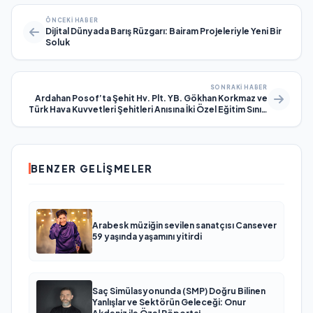
ÖNCEKI HABER
Dijital Dünyada Barış Rüzgarı: Bairam Projeleriyle Yeni Bir
Soluk
SONRAKI HABER
Ardahan Posof’ta Şehit Hv. Plt. YB. Gökhan Korkmaz ve
Türk Hava Kuvvetleri Şehitleri Anısına İki Özel Eğitim Sınıfı
Açıldı
BENZER GELIŞMELER
Arabesk müziğin sevilen sanatçısı Cansever
59 yaşında yaşamını yitirdi
Saç Simülasyonunda (SMP) Doğru Bilinen
Yanlışlar ve Sektörün Geleceği: Onur