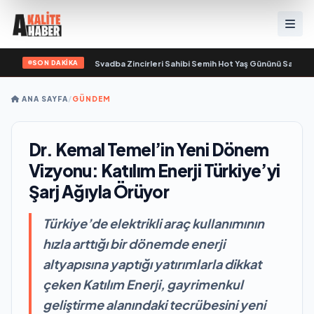
SON DAKİKA
a yaşamını yitirdi
•
Svadba Zincirleri Sahibi Semih Hot Yaş Gününü Sanat ve C
ANA SAYFA
/
GÜNDEM
Dr. Kemal Temel’in Yeni Dönem
Vizyonu: Katılım Enerji Türkiye’yi
Şarj Ağıyla Örüyor
Türkiye’de elektrikli araç kullanımının
hızla arttığı bir dönemde enerji
altyapısına yaptığı yatırımlarla dikkat
çeken Katılım Enerji, gayrimenkul
geliştirme alanındaki tecrübesini yeni