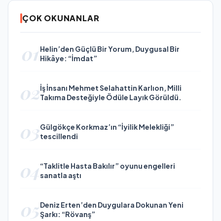
ÇOK OKUNANLAR
01
Helin’den Güçlü Bir Yorum, Duygusal Bir
Hikâye: “İmdat”
02
İş İnsanı Mehmet Selahattin Karlıon, Milli
Takıma Desteğiyle Ödüle Layık Görüldü.
03
Gülgökçe Korkmaz’ın “İyilik Melekliği”
tescillendi
04
“Taklitle Hasta Bakılır” oyunu engelleri
sanatla aştı
05
Deniz Erten’den Duygulara Dokunan Yeni
Şarkı: “Rövanş”