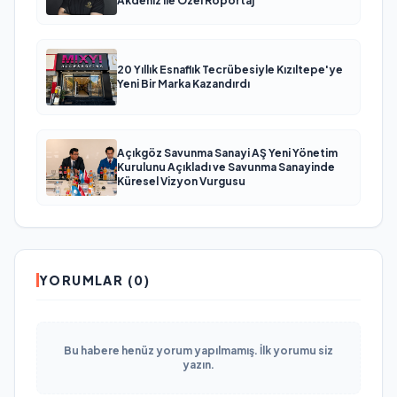
Akdeniz ile Özel Röportaj
20 Yıllık Esnaflık Tecrübesiyle Kızıltepe'ye
Yeni Bir Marka Kazandırdı
Açıkgöz Savunma Sanayi AŞ Yeni Yönetim
Kurulunu Açıkladı ve Savunma Sanayinde
Küresel Vizyon Vurgusu
YORUMLAR (0)
Bu habere henüz yorum yapılmamış. İlk yorumu siz
yazın.