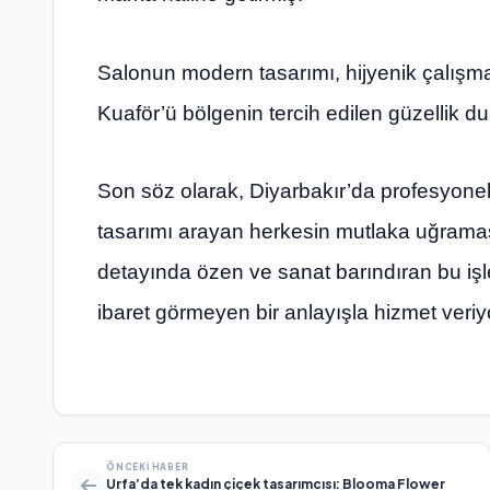
Salonun modern tasarımı, hijyenik çalışma
Kuaför’ü bölgenin tercih edilen güzellik du
Son söz olarak, Diyarbakır’da profesyonel
tasarımı arayan herkesin mutlaka uğramas
detayında özen ve sanat barındıran bu işl
ibaret görmeyen bir anlayışla hizmet veriy
ÖNCEKI HABER
Urfa’da tek kadın çiçek tasarımcısı: Blooma Flower