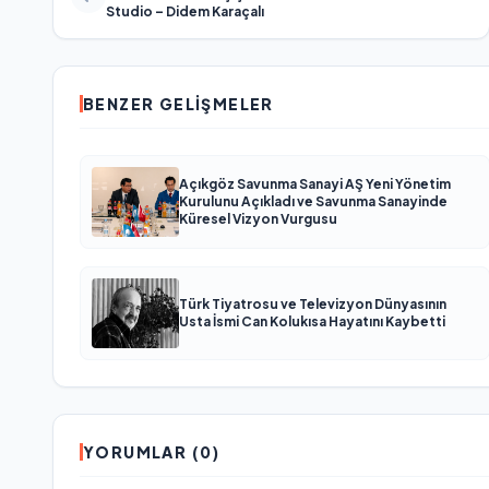
Studio – Didem Karaçalı
BENZER GELIŞMELER
Açıkgöz Savunma Sanayi AŞ Yeni Yönetim
Kurulunu Açıkladı ve Savunma Sanayinde
Küresel Vizyon Vurgusu
Türk Tiyatrosu ve Televizyon Dünyasının
Usta İsmi Can Kolukısa Hayatını Kaybetti
YORUMLAR (0)