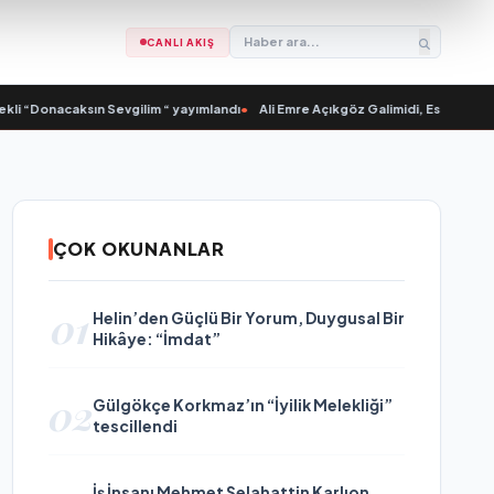
CANLI AKIŞ
“Donacaksın Sevgilim “ yayımlandı
•
Ali Emre Açıkgöz Galimidi, Eski AB Bakanı v
ÇOK OKUNANLAR
01
Helin’den Güçlü Bir Yorum, Duygusal Bir
Hikâye: “İmdat”
02
Gülgökçe Korkmaz’ın “İyilik Melekliği”
tescillendi
İş İnsanı Mehmet Selahattin Karlıon,