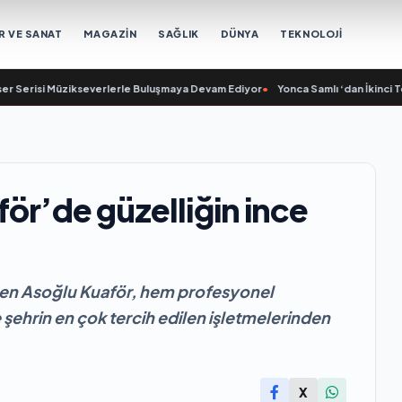
R VE SANAT
MAGAZİN
SAĞLIK
DÜNYA
TEKNOLOJİ
isi Müzikseverlerle Buluşmaya Devam Ediyor
•
Yonca Samlı ‘dan İkinci Tekli 
ör’de güzelliğin ince
gelen Asoğlu Kuaför, hem profesyonel
şehrin en çok tercih edilen işletmelerinden
X