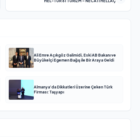
HEL-TUR 61 TURİZM – NECATİ HELLAÇ
Ali Emre Açıkgöz Galimidi, Eski AB Bakanı ve
Büyükelçi Egemen Bağış ile Bir Araya Geldi
Almanya’da Dikkatleri Üzerine Çeken Türk
Firması: Taşyapı