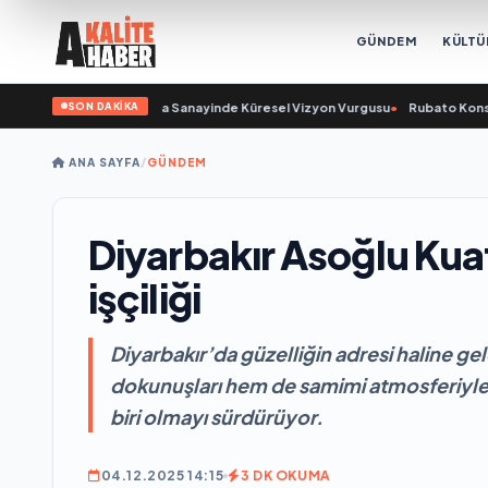
GÜNDEM
KÜLTÜ
SON DAKİKA
u Açıkladı ve Savunma Sanayinde Küresel Vizyon Vurgusu
•
Rubato Konser Ser
ANA SAYFA
/
GÜNDEM
Diyarbakır Asoğlu Kuaf
işçiliği
Diyarbakır’da güzelliğin adresi haline 
dokunuşları hem de samimi atmosferiyle 
biri olmayı sürdürüyor.
04.12.2025 14:15
3 DK OKUMA