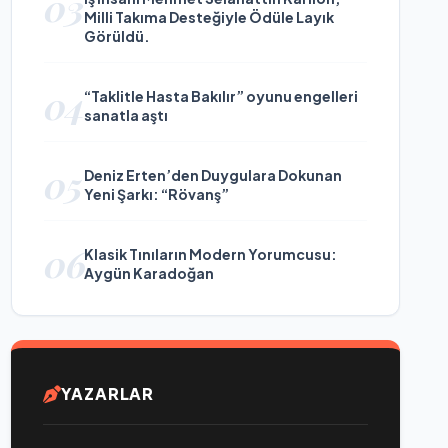
03
Milli Takıma Desteğiyle Ödüle Layık
Görüldü.
04
“Taklitle Hasta Bakılır” oyunu engelleri
sanatla aştı
05
Deniz Erten’den Duygulara Dokunan
Yeni Şarkı: “Rövanş”
06
Klasik Tınıların Modern Yorumcusu:
Aygün Karadoğan
YAZARLAR