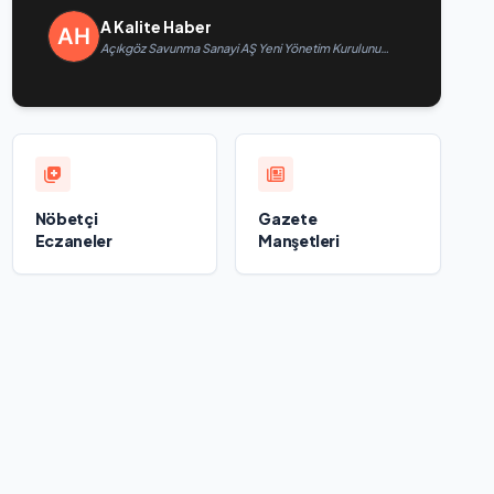
A Kalite Haber
Açıkgöz Savunma Sanayi AŞ Yeni Yönetim Kurulunu
Açıkladı ve Savunma Sanayinde Küresel Vizyon
Vurgusu
Nöbetçi
Gazete
Eczaneler
Manşetleri