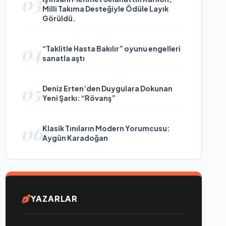
03
Milli Takıma Desteğiyle Ödüle Layık
Görüldü.
04
“Taklitle Hasta Bakılır” oyunu engelleri
sanatla aştı
05
Deniz Erten’den Duygulara Dokunan
Yeni Şarkı: “Rövanş”
06
Klasik Tınıların Modern Yorumcusu:
Aygün Karadoğan
YAZARLAR