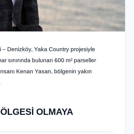
li – Denizköy, Yaka Country projesiyle
İmar sınırında bulunan 600 m² parseller
ş insanı Kenan Yasan, bölgenin yakın
.
 BÖLGESİ OLMAYA