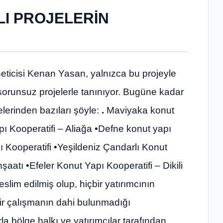
LI PROJELERİN
neticisi Kenan Yasan, yalnızca bu projeyle
ve sorunsuz projelerle tanınıyor. Bugüne kadar
elerinden bazıları şöyle:
.
Maviyaka konut
pı Kooperatifi – Aliağa •Defne konut yapı
pı Kooperatifi •Yeşildeniz Çandarlı Konut
aatı •Efeler Konut Yapı Kooperatifi – Dikili
slim edilmiş olup, hiçbir yatırımcının
r çalışmanın dahi bulunmadığı
a bölge halkı ve yatırımcılar tarafından