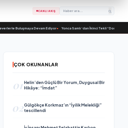
CANLI AKIŞ
le Buluşmaya Devam Ediyor
•
Yonca Samlı ‘dan İkinci Tekli “Donacaksın Sevgili
ÇOK OKUNANLAR
01
Helin’den Güçlü Bir Yorum, Duygusal Bir
Hikâye: “İmdat”
02
Gülgökçe Korkmaz’ın “İyilik Melekliği”
tescillendi
İş İnsanı Mehmet Selahattin Karlıon,