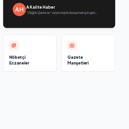
A Kalite Haber
“Düğün Şarkıcısı” seyircisiyle buluşmak için gün
sayıyor
Nöbetçi
Gazete
Eczaneler
Manşetleri