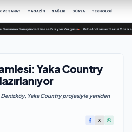
R VE SANAT
MAGAZİN
SAĞLIK
DÜNYA
TEKNOLOJİ
nma Sanayinde Küresel Vizyon Vurgusu
•
Rubato Konser Serisi Müzikseverler
 Hamlesi: Yaka Country
 Hazırlanıyor
i – Denizköy, Yaka Country projesiyle yeniden
X