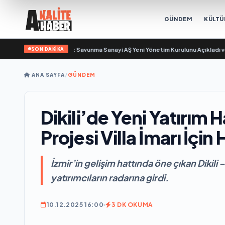
GÜNDEM
KÜLTÜ
SON DAKİKA
sayıyor
•
Açıkgöz Savunma Sanayi AŞ Yeni Yönetim Kurulunu Açıkladı ve Savu
ANA SAYFA
/
GÜNDEM
Dikili’de Yeni Yatırım
Projesi Villa İmarı İçin
İzmir’in gelişim hattında öne çıkan Dikil
yatırımcıların radarına girdi.
10.12.2025 16:00
3 DK OKUMA