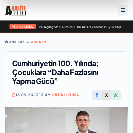
SON DAKİKA
“ yayımlandı
•
Ali Emre Açıkgöz Galimidi, Eski AB Bakanı ve Büyükelçi Egemen Ba
ANA SAYFA
/
GÜNDEM
Cumhuriyetin 100. Yılında;
Çocuklara “Daha Fazlasını
Yapma Gücü”
X
18.09.2023 13:49
5 DK OKUMA