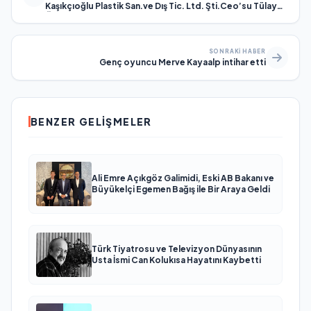
Kaşıkçıoğlu Plastik San.ve Dış Tic. Ltd. Şti.Ceo’su Tülay
Öztekin oldu
SONRAKI HABER
Genç oyuncu Merve Kayaalp intihar etti
BENZER GELIŞMELER
Ali Emre Açıkgöz Galimidi, Eski AB Bakanı ve
Büyükelçi Egemen Bağış ile Bir Araya Geldi
Türk Tiyatrosu ve Televizyon Dünyasının
Usta İsmi Can Kolukısa Hayatını Kaybetti