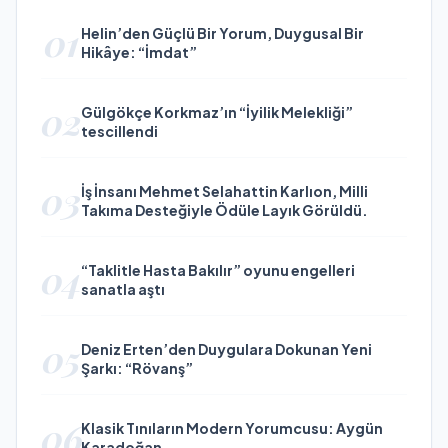
01
Helin’den Güçlü Bir Yorum, Duygusal Bir
Hikâye: “İmdat”
02
Gülgökçe Korkmaz’ın “İyilik Melekliği”
tescillendi
03
İş İnsanı Mehmet Selahattin Karlıon, Milli
Takıma Desteğiyle Ödüle Layık Görüldü.
04
“Taklitle Hasta Bakılır” oyunu engelleri
sanatla aştı
05
Deniz Erten’den Duygulara Dokunan Yeni
Şarkı: “Rövanş”
06
Klasik Tınıların Modern Yorumcusu: Aygün
Karadoğan