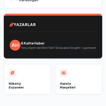
YAZARLAR
A Kalite Haber
Yonca Samlı ‘dan İkinci Tekli “Donacaksın Sevgilim “ yayımlandı
Nöbetçi
Gazete
Eczaneler
Manşetleri