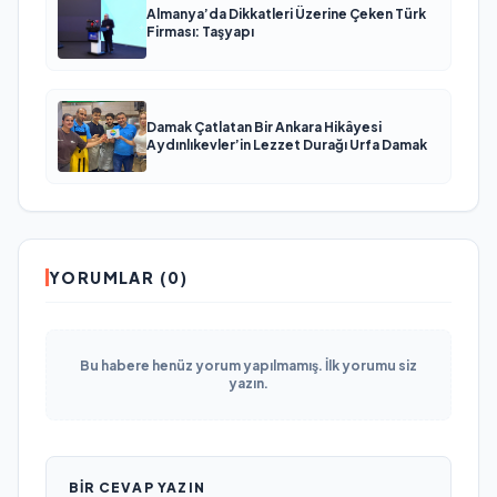
Almanya’da Dikkatleri Üzerine Çeken Türk
Firması: Taşyapı
Damak Çatlatan Bir Ankara Hikâyesi
Aydınlıkevler’in Lezzet Durağı Urfa Damak
YORUMLAR (0)
Bu habere henüz yorum yapılmamış. İlk yorumu siz
yazın.
BIR CEVAP YAZIN