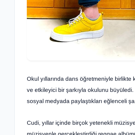
Okul yıllarında dans öğretmeniyle birlikte 
ve etkileyici bir şarkıyla okulunu büyüledi. 
sosyal medyada paylaştıkları eğlenceli şark
Cudi, yıllar içinde birçok yetenekli müzisy
müzisyenle gerçekleştirdiği reggae albümü, f