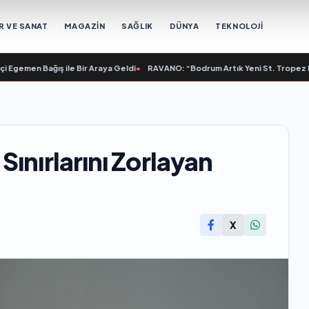
R VE SANAT
MAGAZİN
SAĞLIK
DÜNYA
TEKNOLOJİ
men Bağış ile Bir Araya Geldi
•
RAVANO: “Bodrum Artık Yeni St. Tropez Değil, 
ınırlarını Zorlayan
X