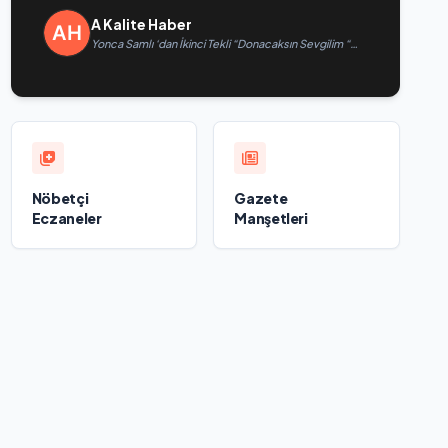
A Kalite Haber
Yonca Samlı ‘dan İkinci Tekli “Donacaksın Sevgilim “
yayımlandı
Nöbetçi
Gazete
Eczaneler
Manşetleri