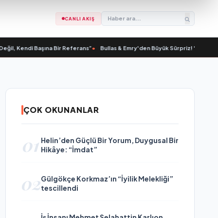
CANLI AKIŞ
Kendi Başına Bir Referans”
•
Bullas & Emry'den Büyük Sürpriz! "Kaç Kurtul" ile
ÇOK OKUNANLAR
01
Helin’den Güçlü Bir Yorum, Duygusal Bir
Hikâye: “İmdat”
02
Gülgökçe Korkmaz’ın “İyilik Melekliği”
tescillendi
İş İnsanı Mehmet Selahattin Karlıon,