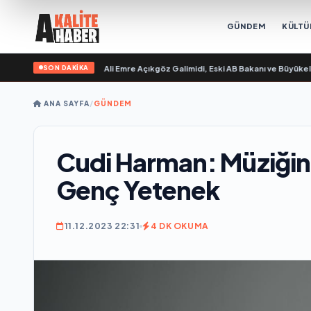
GÜNDEM
KÜLTÜ
SON DAKİKA
ilim “ yayımlandı
•
Ali Emre Açıkgöz Galimidi, Eski AB Bakanı ve Büyükelçi Ege
ANA SAYFA
/
GÜNDEM
Cudi Harman: Müziğin S
Genç Yetenek
11.12.2023 22:31
4 DK OKUMA