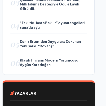
03
Milli Takıma Desteğiyle Ödüle Layık
Görüldü.
04
“Taklitle Hasta Bakılır” oyunu engelleri
sanatla aştı
05
Deniz Erten’den Duygulara Dokunan
Yeni Şarkı: “Rövanş”
06
Klasik Tınıların Modern Yorumcusu:
Aygün Karadoğan
YAZARLAR