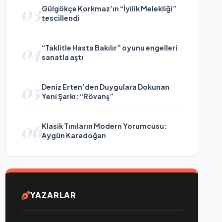
03
Gülgökçe Korkmaz’ın “İyilik Melekliği”
tescillendi
04
“Taklitle Hasta Bakılır” oyunu engelleri
sanatla aştı
05
Deniz Erten’den Duygulara Dokunan
Yeni Şarkı: “Rövanş”
06
Klasik Tınıların Modern Yorumcusu:
Aygün Karadoğan
YAZARLAR