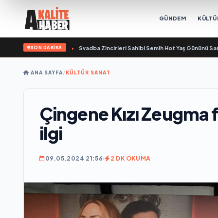
GÜNDEM
KÜLTÜ
SON DAKİKA
aşamını yitirdi
•
Svadba Zincirleri Sahibi Semih Hot Yaş Gününü Sanat ve Cemiy
ANA SAYFA
/
KÜLTÜR SANAT
Çingene Kızı Zeugma f
ilgi
09.05.2024 21:56
2 DK OKUMA