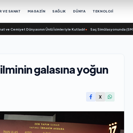
R VE SANAT
MAGAZİN
SAĞLIK
DÜNYA
TEKNOLOJİ
et Dünyasının Ünlü İsimleriyle Kutladı!
•
Saç Simülasyonunda (SMP) Doğru Bil
ilminin galasına yoğun
X