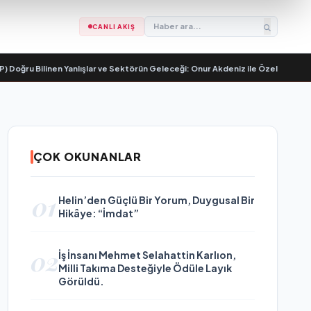
CANLI AKIŞ
inen Yanlışlar ve Sektörün Geleceği: Onur Akdeniz ile Özel Röportaj
•
20 Yıl
ÇOK OKUNANLAR
01
Helin’den Güçlü Bir Yorum, Duygusal Bir
Hikâye: “İmdat”
02
İş İnsanı Mehmet Selahattin Karlıon,
Milli Takıma Desteğiyle Ödüle Layık
Görüldü.