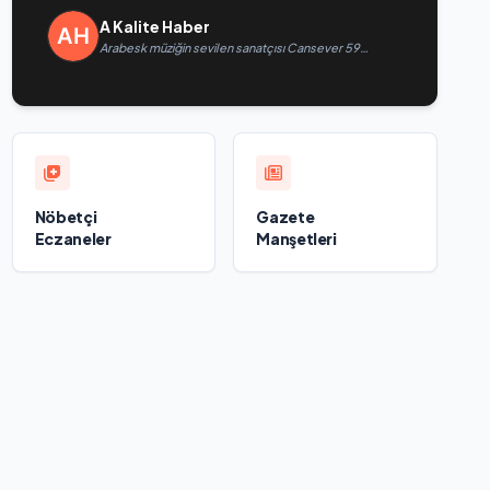
A Kalite Haber
Arabesk müziğin sevilen sanatçısı Cansever 59
yaşında yaşamını yitirdi
Nöbetçi
Gazete
Eczaneler
Manşetleri