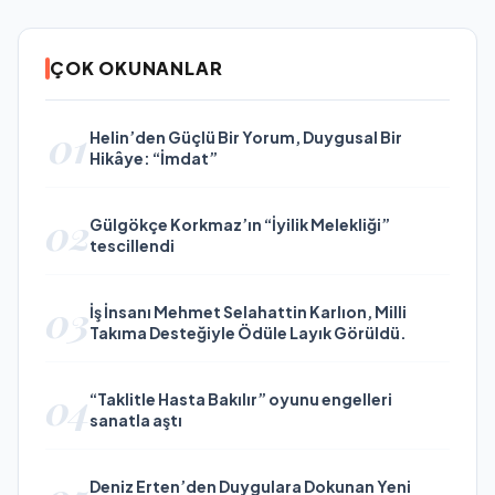
ÇOK OKUNANLAR
01
Helin’den Güçlü Bir Yorum, Duygusal Bir
Hikâye: “İmdat”
02
Gülgökçe Korkmaz’ın “İyilik Melekliği”
tescillendi
03
İş İnsanı Mehmet Selahattin Karlıon, Milli
Takıma Desteğiyle Ödüle Layık Görüldü.
04
“Taklitle Hasta Bakılır” oyunu engelleri
sanatla aştı
Deniz Erten’den Duygulara Dokunan Yeni