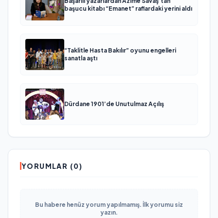
Başarılı yazarlardan Azime Savaş’tan
başucu kitabı “Emanet” raflardaki yerini aldı
“Taklitle Hasta Bakılır” oyunu engelleri
sanatla aştı
Dürdane 1901’de Unutulmaz Açılış
YORUMLAR (0)
Bu habere henüz yorum yapılmamış. İlk yorumu siz
yazın.