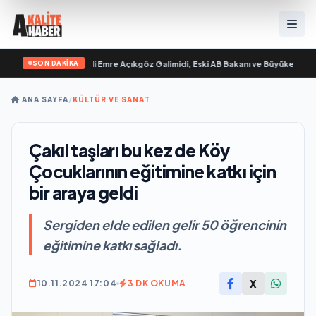
SON DAKİKA
 “ yayımlandı
•
Ali Emre Açıkgöz Galimidi, Eski AB Bakanı ve Büyükelçi Egemen B
ANA SAYFA
/
KÜLTÜR VE SANAT
Çakıl taşları bu kez de Köy
Çocuklarının eğitimine katkı için
bir araya geldi
Sergiden elde edilen gelir 50 öğrencinin
eğitimine katkı sağladı.
X
10.11.2024 17:04
3 DK OKUMA