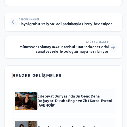
ÖNCEKI HABER
Elaysi grubu “Milyon” adlı şarkılarıyla zirveyi hedefliyor
SONRAKI HABER
Münevver Tolunay IAAF İstanbul Fuarı’nda eserlerini
sanatseverlerle buluşturmaya hazırlanıyor
BENZER GELIŞMELER
Edebiyat Dünyasında Bir Genç Deha
Doğuyor: Dilruba Engin ve Zift Karası Evreni
‘AVENOİR’