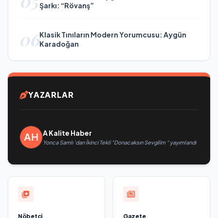
05
Şarkı: “Rövanş”
06
Klasik Tınıların Modern Yorumcusu: Aygün
Karadoğan
YAZARLAR
A Kalite Haber
Yonca Samlı ‘dan İkinci Tekli “Donacaksın Sevgilim “ yayımlandı
Nöbetçi
Gazete