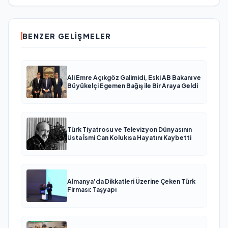
BENZER GELIŞMELER
Ali Emre Açıkgöz Galimidi, Eski AB Bakanı ve
Büyükelçi Egemen Bağış ile Bir Araya Geldi
Türk Tiyatrosu ve Televizyon Dünyasının
Usta İsmi Can Kolukısa Hayatını Kaybetti
Almanya’da Dikkatleri Üzerine Çeken Türk
Firması: Taşyapı