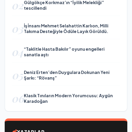
02
Gülgökçe Korkmaz’ın “İyilik Melekliği”
tescillendi
03
İş İnsanı Mehmet Selahattin Karlıon, Milli
Takıma Desteğiyle Ödüle Layık Görüldü.
04
“Taklitle Hasta Bakılır” oyunu engelleri
sanatla aştı
05
Deniz Erten’den Duygulara Dokunan Yeni
Şarkı: “Rövanş”
06
Klasik Tınıların Modern Yorumcusu: Aygün
Karadoğan
YAZARLAR