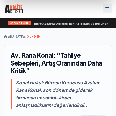
SON DAKİKA
im “ yayımlandı
•
Ali Emre Açıkgöz Galimidi, Eski AB Bakanı ve Büyükelçi Egemen
ANA SAYFA
/
GÜNDEM
Av. Rana Konal: “Tahliye
Sebepleri, Artış Oranından Daha
Kritik”
Konal Hukuk Bürosu Kurucusu Avukat
Rana Konal, son dönemde giderek
tırmanan ev sahibi–kiracı
anlaşmazlıklarını değerlendirdi..