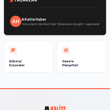
A Kalite Haber
Yonca Samlı ‘dan İkinci Tekli “Donacaksın Sevgilim “ yayımlandı
Nöbetçi
Gazete
Eczaneler
Manşetleri