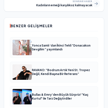
SONRAKI HABER
Kadınların emeği karşılıksız kalmayacak
BENZER GELIŞMELER
Yonca Samlı ‘dan İkinci Tekli “Donacaksın
Sevgilim “ yayımlandı
RAVANO: “Bodrum Artık Yeni St. Tropez
Değil, Kendi Başına Bir Referans”
Bullas & Emry'den Büyük Sürpriz! "Kaç
Kurtul" ile Tarz Değiştirdiler