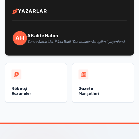
YAZARLAR
A Kalite Haber
Yonca Samlı ‘dan İkinci Tekli “Donacaksın Sevgilim “ yayımlandı
Nöbetçi
Gazete
Eczaneler
Manşetleri