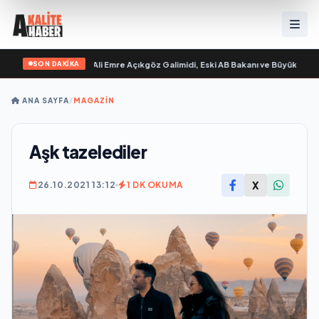
SON DAKİKA
gilim “ yayımlandı
•
Ali Emre Açıkgöz Galimidi, Eski AB Bakanı ve Büyükelçi Eg
ANA SAYFA
/
MAGAZİN
Aşk tazelediler
X
26.10.2021 13:12
1 DK OKUMA