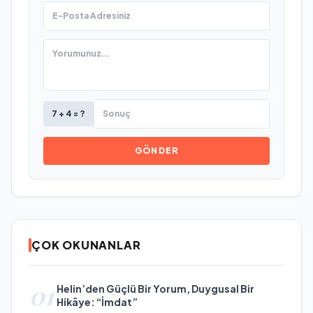
7 + 4 = ?
GÖNDER
ÇOK OKUNANLAR
01
Helin’den Güçlü Bir Yorum, Duygusal Bir
Hikâye: “İmdat”