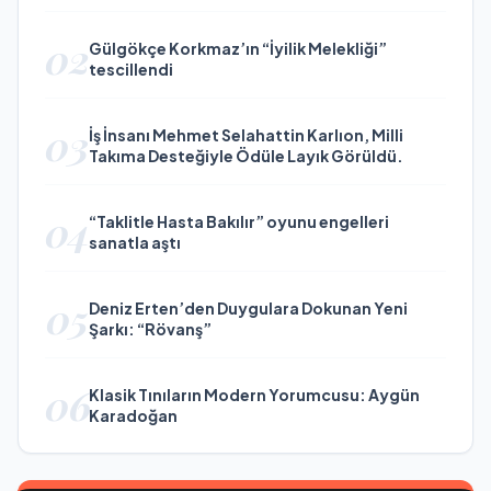
02
Gülgökçe Korkmaz’ın “İyilik Melekliği”
tescillendi
03
İş İnsanı Mehmet Selahattin Karlıon, Milli
Takıma Desteğiyle Ödüle Layık Görüldü.
04
“Taklitle Hasta Bakılır” oyunu engelleri
sanatla aştı
05
Deniz Erten’den Duygulara Dokunan Yeni
Şarkı: “Rövanş”
06
Klasik Tınıların Modern Yorumcusu: Aygün
Karadoğan