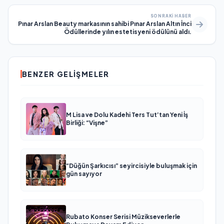
SONRAKI HABER
Pınar Arslan Beauty markasının sahibi Pınar Arslan Altın İnci
Ödüllerinde yılın estetisyeni ödülünü aldı.
BENZER GELIŞMELER
M Lisa ve Dolu Kadehi Ters Tut’tan Yeni İş
Birliği: “Vişne”
“Düğün Şarkıcısı” seyircisiyle buluşmak için
gün sayıyor
Rubato Konser Serisi Müzikseverlerle