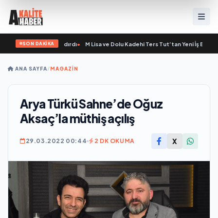
SON DAKİKA
Yeni Bir Marka Kazandırdı
•
M Lisa ve Dolu Kadehi Ters Tut’tan Yeni İş Birliği: “V
ANA SAYFA
/
MAGAZİN
Arya Türkü Sahne’de Oğuz
Aksaç’la müthiş açılış
X
29.03.2022 00:44
2 DK OKUMA