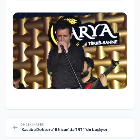
ÖNCEKI HABER
‘Kasaba Doktoru’ 8 Nisan’da TRT 1’de başlıyor