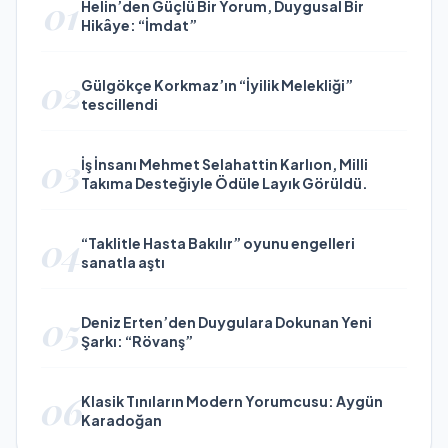
01
Helin’den Güçlü Bir Yorum, Duygusal Bir
Hikâye: “İmdat”
02
Gülgökçe Korkmaz’ın “İyilik Melekliği”
tescillendi
03
İş İnsanı Mehmet Selahattin Karlıon, Milli
Takıma Desteğiyle Ödüle Layık Görüldü.
04
“Taklitle Hasta Bakılır” oyunu engelleri
sanatla aştı
05
Deniz Erten’den Duygulara Dokunan Yeni
Şarkı: “Rövanş”
06
Klasik Tınıların Modern Yorumcusu: Aygün
Karadoğan