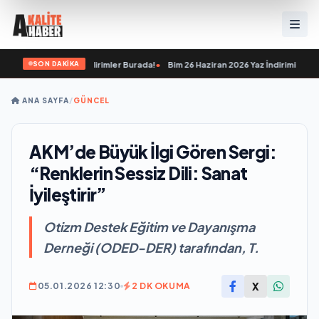
SON DAKİKA
aracak İnanılmaz İndirimler Burada!
•
Bim 26 Haziran 2026 Yaz İndirimi: Kampany
ANA SAYFA
/
GÜNCEL
AKM’de Büyük İlgi Gören Sergi:
“Renklerin Sessiz Dili: Sanat
İyileştirir”
Otizm Destek Eğitim ve Dayanışma
Derneği (ODED-DER) tarafından, T.
X
05.01.2026 12:30
2 DK OKUMA