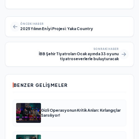
ÖNCEKI HABER
2025 Yılının En İyi Projesi: Yaka Country
SONRAKI HABER
İBB Şehir Tiyatroları Ocak ayında 33 oyunu
tiyatroseverlerle buluşturacak
BENZER GELIŞMELER
Gizli Operasyonun Kritik Anları: Kırlangıçlar
Sarsılıyor!