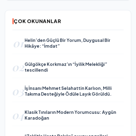
ÇOK OKUNANLAR
01
Helin’den Güçlü Bir Yorum, Duygusal Bir
Hikâye: “İmdat”
02
Gülgökçe Korkmaz’ın “İyilik Melekliği”
tescillendi
03
İş İnsanı Mehmet Selahattin Karlıon, Milli
Takıma Desteğiyle Ödüle Layık Görüldü.
04
Klasik Tınıların Modern Yorumcusu: Aygün
Karadoğan