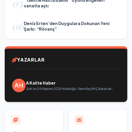
05
“Taklitle Hasta Bakılır” oyunu engelleri
sanatla aştı
06
Deniz Erten’den Duygulara Dokunan Yeni
Şarkı: “Rövanş”
YAZARLAR
A Kalite Haber
Şok’un 24 Haziran 2026 Kataloğu: Yazın Keyfini Çıkaracak
İnanılmaz İndirimler Burada!