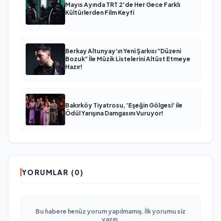
Mayıs Ayında TRT 2'de Her Gece Farklı
Kültürlerden Film Keyfi
Berkay Altunyay’ın Yeni Şarkısı “Düzeni
Bozuk” İle Müzik Listelerini Altüst Etmeye
Hazır!
Bakırköy Tiyatrosu, 'Eşeğin Gölgesi' ile
Ödül Yarışına Damgasını Vuruyor!
YORUMLAR (0)
Bu habere henüz yorum yapılmamış. İlk yorumu siz
yazın.