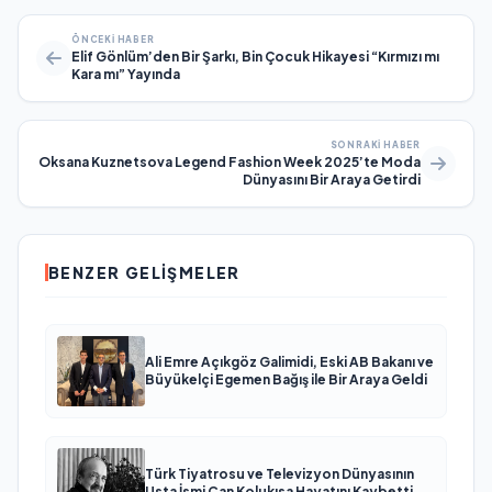
ÖNCEKI HABER
Elif Gönlüm’den Bir Şarkı, Bin Çocuk Hikayesi “Kırmızı mı
Kara mı” Yayında
SONRAKI HABER
Oksana Kuznetsova Legend Fashion Week 2025’te Moda
Dünyasını Bir Araya Getirdi
BENZER GELIŞMELER
Ali Emre Açıkgöz Galimidi, Eski AB Bakanı ve
Büyükelçi Egemen Bağış ile Bir Araya Geldi
Türk Tiyatrosu ve Televizyon Dünyasının
Usta İsmi Can Kolukısa Hayatını Kaybetti