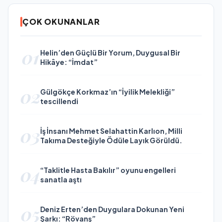
ÇOK OKUNANLAR
01
Helin’den Güçlü Bir Yorum, Duygusal Bir
Hikâye: “İmdat”
02
Gülgökçe Korkmaz’ın “İyilik Melekliği”
tescillendi
03
İş İnsanı Mehmet Selahattin Karlıon, Milli
Takıma Desteğiyle Ödüle Layık Görüldü.
04
“Taklitle Hasta Bakılır” oyunu engelleri
sanatla aştı
05
Deniz Erten’den Duygulara Dokunan Yeni
Şarkı: “Rövanş”