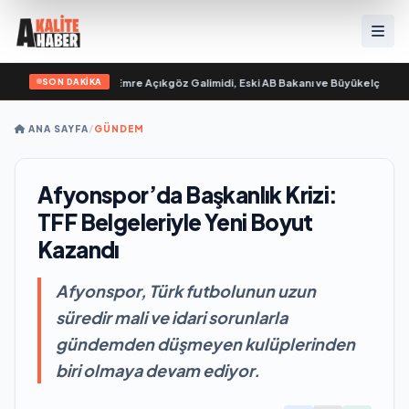
SON DAKİKA
m “ yayımlandı
•
Ali Emre Açıkgöz Galimidi, Eski AB Bakanı ve Büyükelçi Egemen 
ANA SAYFA
/
GÜNDEM
Afyonspor’da Başkanlık Krizi:
TFF Belgeleriyle Yeni Boyut
Kazandı
Afyonspor, Türk futbolunun uzun
süredir mali ve idari sorunlarla
gündemden düşmeyen kulüplerinden
biri olmaya devam ediyor.