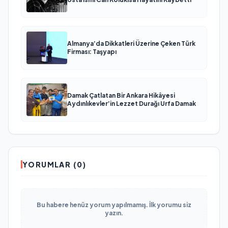
Almanya’da Dikkatleri Üzerine Çeken Türk
Firması: Taşyapı
Damak Çatlatan Bir Ankara Hikâyesi
Aydınlıkevler’in Lezzet Durağı Urfa Damak
YORUMLAR (0)
Bu habere henüz yorum yapılmamış. İlk yorumu siz
yazın.