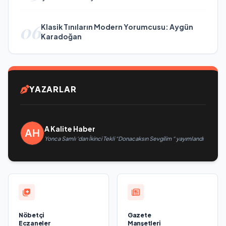
06
Klasik Tınıların Modern Yorumcusu: Aygün
Karadoğan
YAZARLAR
A Kalite Haber
Yonca Samlı ‘dan İkinci Tekli “Donacaksın Sevgilim “ yayımlandı
Nöbetçi
Gazete
Eczaneler
Manşetleri