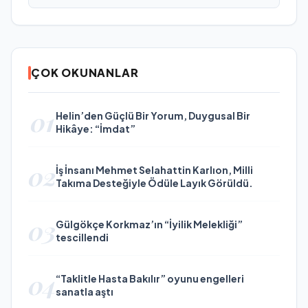
ÇOK OKUNANLAR
01
Helin’den Güçlü Bir Yorum, Duygusal Bir
Hikâye: “İmdat”
02
İş İnsanı Mehmet Selahattin Karlıon, Milli
Takıma Desteğiyle Ödüle Layık Görüldü.
03
Gülgökçe Korkmaz’ın “İyilik Melekliği”
tescillendi
04
“Taklitle Hasta Bakılır” oyunu engelleri
sanatla aştı