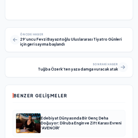
ÖNCEKI HABER
29’uncu Fevzi Bayazıtoğlu Uluslararası Tiyatro Günleri
için geri sayıma başlandı
SONRAKI HABER
Tuğba Özerk’ten yaza damga vuracak atak
BENZER GELIŞMELER
Edebiyat Dünyasında Bir Genç Deha
Doğuyor: Dilruba Engin ve Zift Karası Evreni
‘AVENOİR’