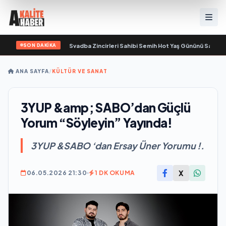
SON DAKİKA
da yaşamını yitirdi
•
Svadba Zincirleri Sahibi Semih Hot Yaş Gününü Sanat ve C
ANA SAYFA
/
KÜLTÜR VE SANAT
3YUP &amp; SABO’dan Güçlü
Yorum “Söyleyin” Yayında!
3YUP &SABO ‘dan Ersay Üner Yorumu !.
X
06.05.2026 21:30
1 DK OKUMA