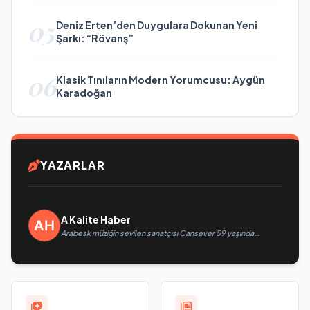
05
Deniz Erten’den Duygulara Dokunan Yeni
Şarkı: “Rövanş”
06
Klasik Tınıların Modern Yorumcusu: Aygün
Karadoğan
YAZARLAR
A Kalite Haber
Arabesk müziğin sevilen sanatçısı Cansever 59 yaşında
yaşamını yitirdi