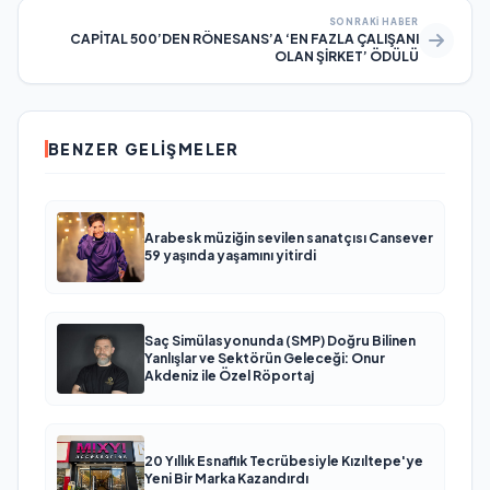
SONRAKI HABER
CAPİTAL 500’DEN RÖNESANS’A ‘EN FAZLA ÇALIŞANI
OLAN ŞİRKET’ ÖDÜLÜ
BENZER GELIŞMELER
Arabesk müziğin sevilen sanatçısı Cansever
59 yaşında yaşamını yitirdi
Saç Simülasyonunda (SMP) Doğru Bilinen
Yanlışlar ve Sektörün Geleceği: Onur
Akdeniz ile Özel Röportaj
20 Yıllık Esnaflık Tecrübesiyle Kızıltepe'ye
Yeni Bir Marka Kazandırdı