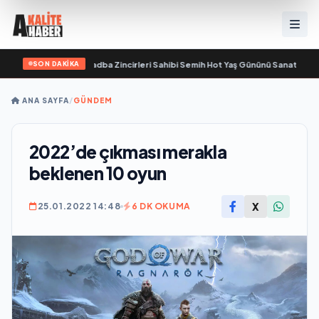
SON DAKİKA
amını yitirdi
•
Svadba Zincirleri Sahibi Semih Hot Yaş Gününü Sanat ve Cemiye
ANA SAYFA
/
GÜNDEM
2022’de çıkması merakla
beklenen 10 oyun
X
25.01.2022 14:48
6 DK OKUMA