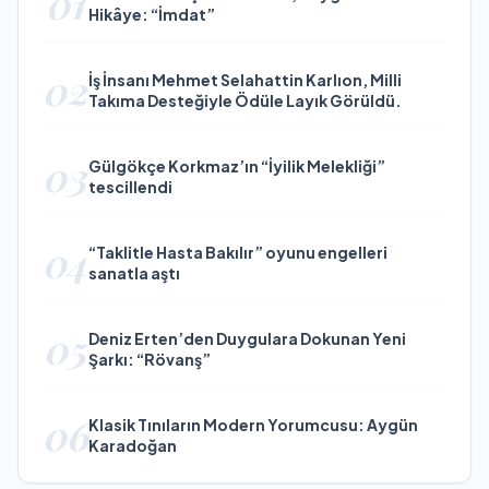
01
Hikâye: “İmdat”
02
İş İnsanı Mehmet Selahattin Karlıon, Milli
Takıma Desteğiyle Ödüle Layık Görüldü.
03
Gülgökçe Korkmaz’ın “İyilik Melekliği”
tescillendi
04
“Taklitle Hasta Bakılır” oyunu engelleri
sanatla aştı
05
Deniz Erten’den Duygulara Dokunan Yeni
Şarkı: “Rövanş”
06
Klasik Tınıların Modern Yorumcusu: Aygün
Karadoğan