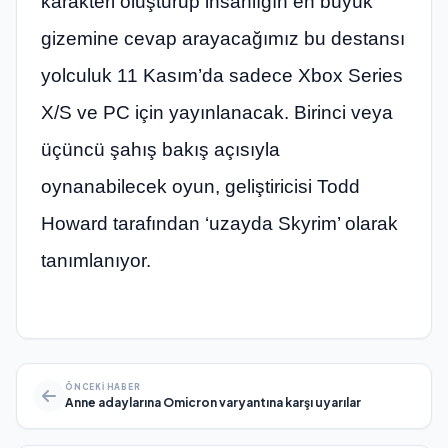
karakteri oluşturup insanlığın en büyük
gizemine cevap arayacağımız bu destansı
yolculuk 11 Kasım’da sadece Xbox Series
X/S ve PC için yayınlanacak. Birinci veya
üçüncü şahış bakış açısıyla
oynanabilecek oyun, geliştiricisi Todd
Howard tarafından ‘uzayda Skyrim’ olarak
tanımlanıyor.
ÖNCEKI HABER
Anne adaylarına Omicron varyantına karşı uyarılar