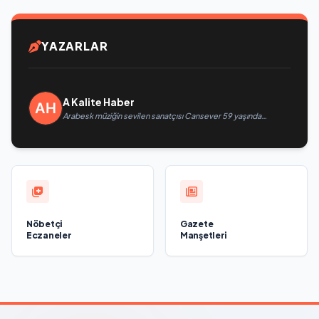
YAZARLAR
A Kalite Haber
Arabesk müziğin sevilen sanatçısı Cansever 59 yaşında
yaşamını yitirdi
Nöbetçi
Gazete
Eczaneler
Manşetleri